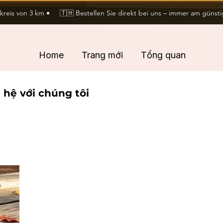
eis von 3 km •     🇹🇭 Bestellen Sie direkt bei uns – immer am günstig
Home
Trang mới
Tổng quan
 hệ với chúng tôi