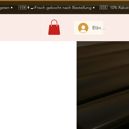
sten •     🇻🇳👨‍🍳Frisch gekocht nach Bestellung •
Đăng nhập