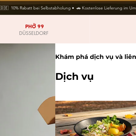
🇩🇪  10% Rabatt bei Selbstabholung •  🚗 Kostenlose Lieferung im Umkr
PHỞ 99
DÜSSELDORF
Khám phá dịch vụ và liên
Dịch vụ