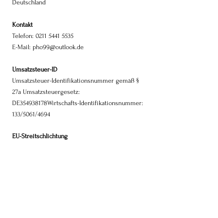
Deutschland
Kontakt
Telefon: 0211 5441 5535
E-Mail:
pho99@outlook.de
Umsatzsteuer-ID
Umsatzsteuer-Identifikationsnummer gemäß §
27a Umsatzsteuergesetz:
DE354938178Wirtschafts-Identifikationsnummer:
133/5061/4694
EU-Streitschlichtung
Die Europäische Kommission stellt eine
Plattform zur Online-Streitbeilegung (OS)
bereit:
https://ec.europa.eu/consumers/odr/Unsere
E-
Mail-Adresse finden Sie oben im Impressum.
Verbraucher­streit­beilegung/Universal­