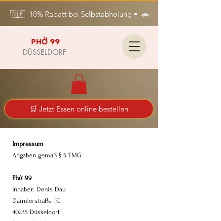
🇩🇪  10% Rabatt bei Selbstabholung •  🚗 Kostenlose Lieferung i
PHỞ 99
DÜSSELDORF
🛒 Jetzt Essen online bestellen
Impressum
Angaben gemäß § 5 TMG
Phở 99
Inhaber: Denis Dau
Daimlerstraße 1C
40235 Düsseldorf