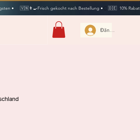
sten •     🇻🇳👨‍🍳Frisch gekocht nach Bestellung •
Đăng nhập
schland