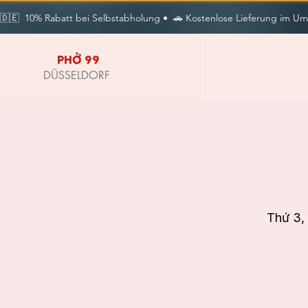
🇩🇪  10% Rabatt bei Selbstabholung •  🚗 Kostenlose Lieferung im Umkr
PHỞ 99
DÜSSELDORF
Thứ 3, 