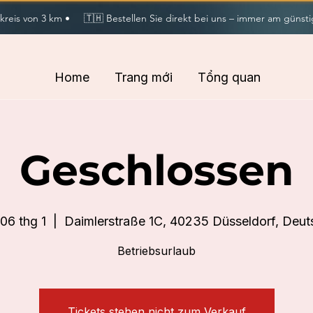
eis von 3 km •     🇹🇭 Bestellen Sie direkt bei uns – immer am günstig
Home
Trang mới
Tổng quan
Geschlossen
06 thg 1
  |  
Daimlerstraße 1C, 40235 Düsseldorf, Deut
Betriebsurlaub
Tickets stehen nicht zum Verkauf