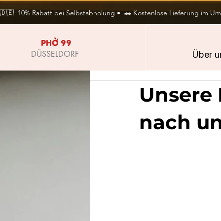
🇩🇪  10% Rabatt bei Selbstabholung •  🚗 Kostenlose Lieferung im Umkr
PHỞ 99
DÜSSELDORF
Über u
Unsere 
nach un