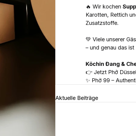
🔥 Wir kochen 
Supp
Karotten, Rettich u
Zusatzstoffe.
💚 Viele unserer Gä
– und genau das ist 
Köchin Đang & Che
👉 Jetzt Phở Düssel
✨ Phở 99 – Authenti
Aktuelle Beiträge