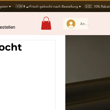
sten •     🇻🇳👨‍🍳Frisch gekocht nach Bestellung •
Anmelden
stellen
kocht