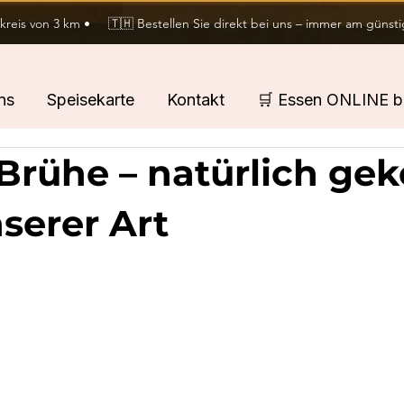
eis von 3 km •     🇹🇭 Bestellen Sie direkt bei uns – immer am günstig
ns
Speisekarte
Kontakt
🛒 Essen ONLINE be
Brühe – natürlich ge
serer Art