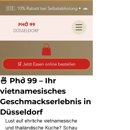
🇩🇪  10% Rabatt bei Selbstabholung •  🚗 Kostenlose Lieferung i
PHỞ 99
DÜSSELDORF
🛒 Jetzt Essen online bestellen
🍜 Phở 99 – Ihr
vietnamesisches
Geschmackserlebnis in
Düsseldorf
Lust auf ehrliche vietnamesische 
und thailändische Küche? Schau 