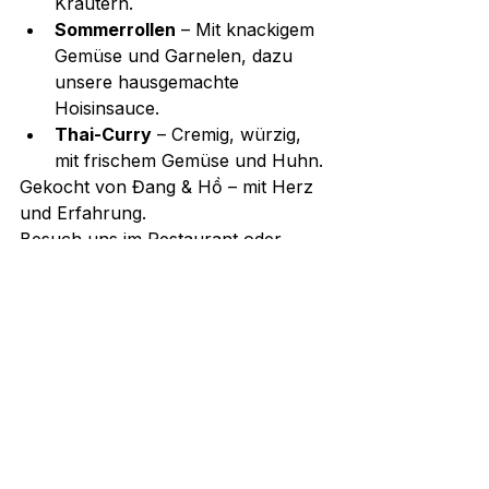
Kräutern.
Sommerrollen
 – Mit knackigem 
Gemüse und Garnelen, dazu 
unsere hausgemachte 
Hoisinsauce.
Thai-Curry
 – Cremig, würzig, 
mit frischem Gemüse und Huhn.
Gekocht von Đang & Hồ – mit Herz 
und Erfahrung.
Besuch uns im Restaurant oder 
bestell ganz bequem online auf 
pho99.online
:
Familiengeführt & persönlich
Traditionelle Rezepte
Zum Abholen oder Liefern
Einfach vorbeischauen, bestellen 
und schmecken lassen.
✨ Phở 99 – Frisch, ehrlich, gut.