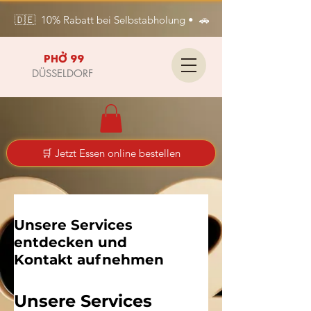
🇩🇪  10% Rabatt bei Selbstabholung •  🚗 Kostenlose Lieferung i
PHỞ 99
DÜSSELDORF
🛒 Jetzt Essen online bestellen
Unsere Services
entdecken und
Kontakt aufnehmen
Unsere Services