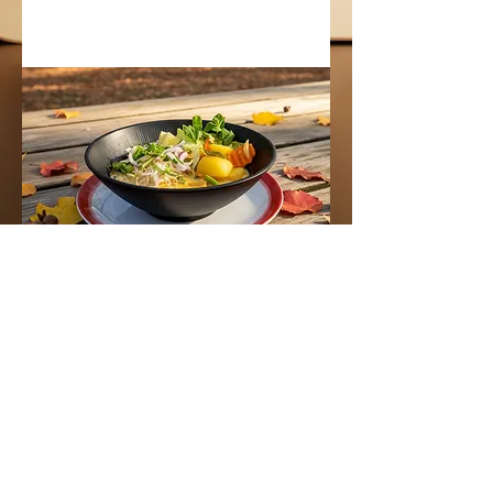
01.
67. SPICY SUPPE
Reisnudeln, Hühnerbrühe, Rotes
Curry, Chili, Kokosmilch, Gemüse,
Zitronensaft, Limete-Blätter
Mehr anzeigen
© 2022 Familienküche • Ihr Genuss ist un