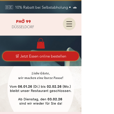
🇩🇪  10% Rabatt bei Selbstabholung •  🚗 Kostenlose Lieferung i
PHỞ 99
DÜSSELDORF
🛒 Jetzt Essen online bestellen