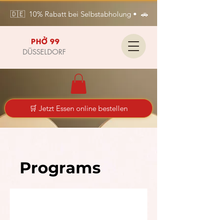
🇩🇪  10% Rabatt bei Selbstabholung •  🚗 Kostenlose Lieferung i
PHỞ 99
DÜSSELDORF
🛒 Jetzt Essen online bestellen
Programs