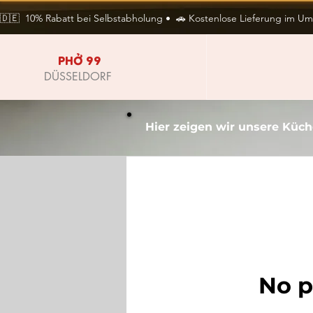
🇩🇪  10% Rabatt bei Selbstabholung •  🚗 Kostenlose Lieferung im Umkr
PHỞ 99
DÜSSELDORF
Hier zeigen wir unsere Küche
No p