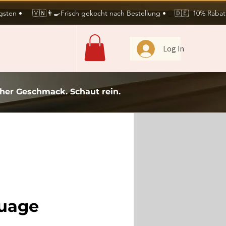
sten •     🇻🇳👨‍🍳Frisch gekocht nach Bestellung •
Log In
icher Geschmack. Schaut rein.
guage