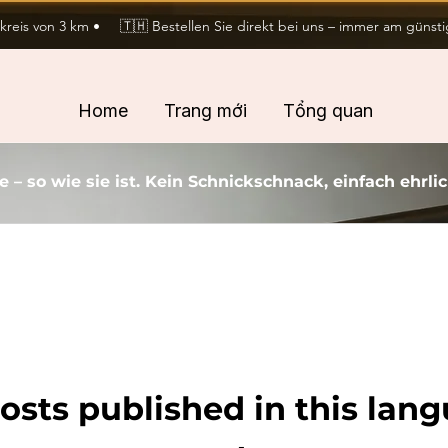
eis von 3 km •     🇹🇭 Bestellen Sie direkt bei uns – immer am günstig
Home
Trang mới
Tổng quan
 – so wie sie ist. Kein Schnickschnack, einfach ehrl
osts published in this lan